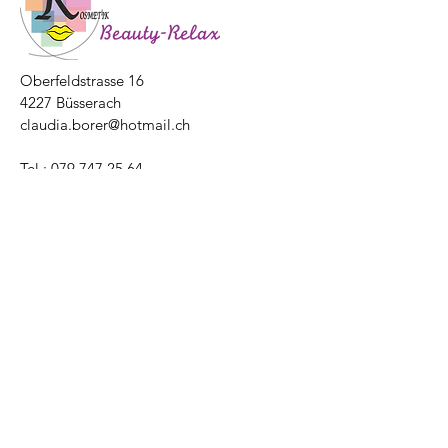
Oberfeldstrasse 16
4227 Büsserach
claudia.borer@hotmail.ch
Tel.:
079 747 25 64
© 2021 Claudia Borer. Erstellt
mit
Wix.com